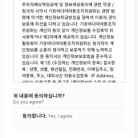
주최자배상책임공제 및 정보제공동의에 관한 약관 /
참가자 서약서 기장바다마라톤조직위원회는 관련 법
령에 의거한 개인정보취급방침을 정하여 이용자 권익
보호에 최선을 다하고 있습니다. 기장바다마라톤조직
위원회는 개인의 동의 없이 개인정보를 수집목적 외
사용하거나 제3자에게 제공하지 않습니다. 개인정보
활용동의 기장바다마라톤조직위원회는 참가자의 개
인정보를 소중히 생각하고 보호하기 위해 노력하고
있습니다. 본 동의서는 개인정보보호법을 준수하고
있습니다. 제 1조 (수집하는 개인정보의 항목) 필수항
목 : 성명, 성별, 생년월일, 전화번호, 이메일주소, 참
여종목, 주소, 대회사진 자동수집항목 : IP Address,
서비스 이용기록 등 제 2조 (개인정보의 수집 및 이용
목적) 이름, 생년월일, 전화번호 : 서비스 이용에 따른
민원사항의 처리를 위한 본인식별, 중복가입확인, 연
위 내용에 동의하십니까?
령제한 서비스의 제공, 참가자 이력관리, 사무국의 운
Do you agree?
영, 부정 이용 방지를 위하여 사용됩니다. 이메일, 주
소, 전화번호 : 고지사항 전달, 본인 의사확인, 불만처
동의합니다.
Yes, I agree
리 등 의사소통 경로의 확보, 새로운 서비스나 신상
품, 이벤트 정보 등 최신 정보안내, 경품 등 물품배송
시 정확한 배송지의 확보, 인구통계학적 분석자료(이